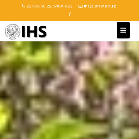
Skip
22 569 68 22, wew. 822
ihs@uksw.edu.pl
to
content