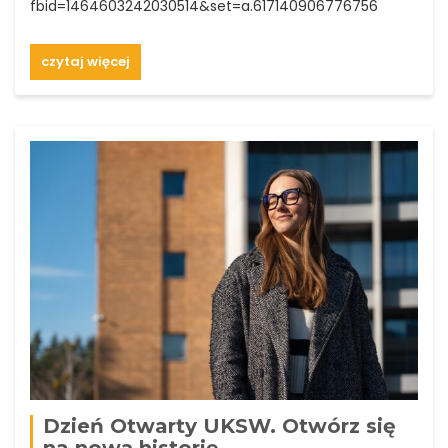
fbid=1464603242030514&set=a.617140906776756
czytaj więcej
Dzień Otwarty UKSW. Otwórz się
na nową historię