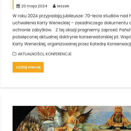
20 maja 2024
leszek
W roku 2024 przypadają jubileusze: 70-lecia studiów nad h
uchwalenia Karty Weneckiej – zasadniczego dokumentu 
ochronie zabytków. Z tej okazji pragniemy zaprosić Pańs
poświęconej aktualnej doktrynie konserwatorskiej pt. Wsp
Karty Weneckiej, organizowanej przez Katedrę Konserwacj
,
AKTUALNOŚCI
KONFERENCJE
czytaj wiecej