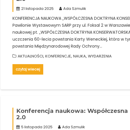
21 listopada 2025
Ada Szmulik
KONFERENCJA NAUKOWA „WSPÓŁCZESNA DOKTRYNA KONSERWA
Pawilonie Wystawowym SARP przy ul. Foksal 2 w Warszawie,
naukowej pt. „WSPÓŁCZESNA DOKTRYNA KONSERWATORSKA” z
uczczenia 60-lecia powstania Karty Weneckiej, która w ty
powstania Międzynarodowej Rady Ochrony…
,
,
,
AKTUALNOŚCI
KONFERENCJE
NAUKA
WYDARZENIA
czytaj wiecej
Konferencja naukowa: Współczesna 
2.0
5 listopada 2025
Ada Szmulik