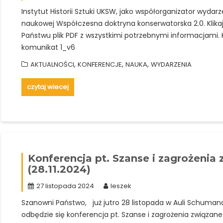
Instytut Historii Sztuki UKSW, jako współorganizator wydar
naukowej Współczesna doktryna konserwatorska 2.0. Klikając
Państwu plik PDF z wszystkimi potrzebnymi informacjami.
komunikat 1_v6
,
,
,
AKTUALNOŚCI
KONFERENCJE
NAUKA
WYDARZENIA
czytaj wiecej
Konferencja pt. Szanse i zagrożenia 
(28.11.2024)
27 listopada 2024
leszek
Szanowni Państwo, już jutro 28 listopada w Auli Schumana
odbędzie się konferencja pt. Szanse i zagrożenia związane z