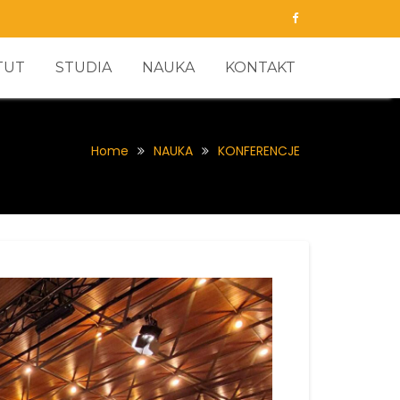
TUT
STUDIA
NAUKA
KONTAKT
Home
NAUKA
KONFERENCJE