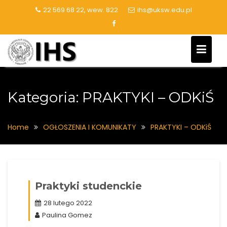
Skip
22 569 68 22, wew. 822
ihs@uksw.edu.pl
to
content
Kategoria:
PRAKTYKI – ODKiŚ
Home
OGŁOSZENIA I KOMUNIKATY
PRAKTYKI – ODKiŚ
Praktyki studenckie
28 lutego 2022
Paulina Gomez