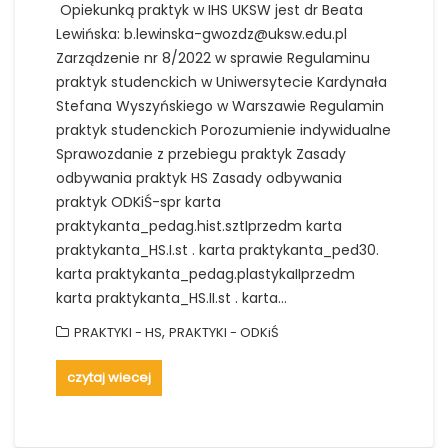
Opiekunką praktyk w IHS UKSW jest dr Beata
Lewińska: b.lewinska-gwozdz@uksw.edu.pl
Zarządzenie nr 8/2022 w sprawie Regulaminu
praktyk studenckich w Uniwersytecie Kardynała
Stefana Wyszyńskiego w Warszawie Regulamin
praktyk studenckich Porozumienie indywidualne
Sprawozdanie z przebiegu praktyk Zasady
odbywania praktyk HS Zasady odbywania
praktyk ODKiŚ-spr karta
praktykanta_pedag.hist.sztIprzedm karta
praktykanta_HS.I.st . karta praktykanta_ped30.
karta praktykanta_pedag.plastykaIIprzedm
karta praktykanta_HS.II.st . karta…
,
PRAKTYKI - HS
PRAKTYKI - ODKiŚ
czytaj wiecej