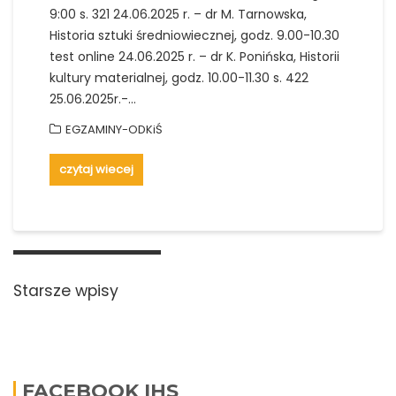
9:00 s. 321 24.06.2025 r. – dr M. Tarnowska,
Historia sztuki średniowiecznej, godz. 9.00-10.30
test online 24.06.2025 r. – dr K. Ponińska, Historii
kultury materialnej, godz. 10.00-11.30 s. 422
25.06.2025r.-…
EGZAMINY-ODKiŚ
czytaj wiecej
Nawigacja
po
Starsze wpisy
wpisach
FACEBOOK IHS