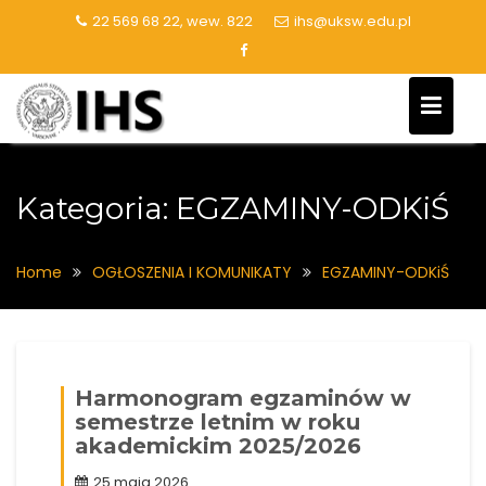
Skip
22 569 68 22, wew. 822
ihs@uksw.edu.pl
to
content
Kategoria:
EGZAMINY-ODKiŚ
Home
OGŁOSZENIA I KOMUNIKATY
EGZAMINY-ODKiŚ
Harmonogram egzaminów w
semestrze letnim w roku
akademickim 2025/2026
25 maja 2026