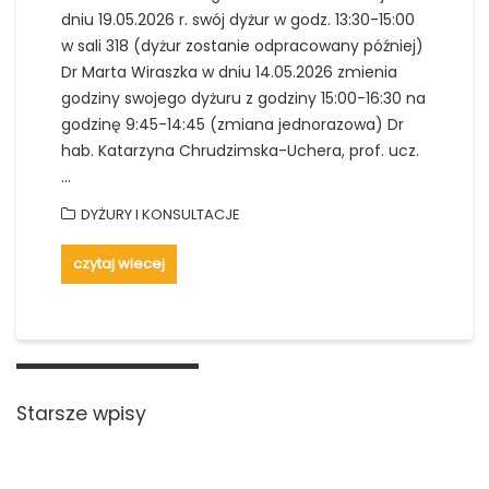
dniu 19.05.2026 r. swój dyżur w godz. 13:30-15:00
w sali 318 (dyżur zostanie odpracowany później)
Dr Marta Wiraszka w dniu 14.05.2026 zmienia
godziny swojego dyżuru z godziny 15:00-16:30 na
godzinę 9:45-14:45 (zmiana jednorazowa) Dr
hab. Katarzyna Chrudzimska-Uchera, prof. ucz.
…
DYŻURY I KONSULTACJE
czytaj wiecej
Nawigacja
po
Starsze wpisy
wpisach