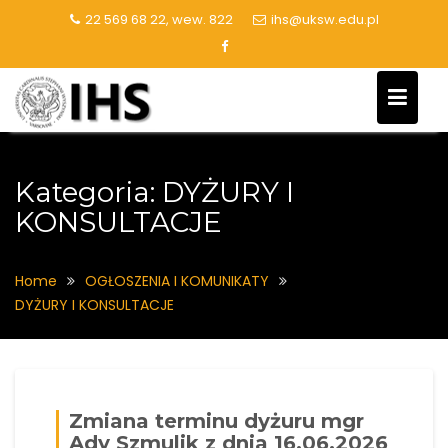
Skip
22 569 68 22, wew. 822
ihs@uksw.edu.pl
to
content
Kategoria:
DYŻURY I
KONSULTACJE
Home
OGŁOSZENIA I KOMUNIKATY
DYŻURY I KONSULTACJE
Zmiana terminu dyżuru mgr
Ady Szmulik z dnia 16.06.2026