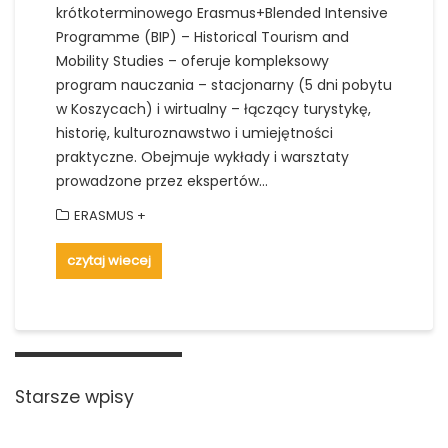
krótkoterminowego Erasmus+Blended Intensive
Programme (BIP) – Historical Tourism and
Mobility Studies – oferuje kompleksowy
program nauczania – stacjonarny (5 dni pobytu
w Koszycach) i wirtualny – łączący turystykę,
historię, kulturoznawstwo i umiejętności
praktyczne. Obejmuje wykłady i warsztaty
prowadzone przez ekspertów…
ERASMUS +
czytaj wiecej
Nawigacja
po
Starsze wpisy
wpisach