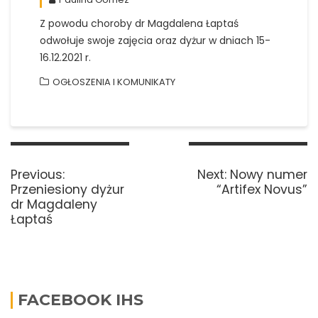
Z powodu choroby dr Magdalena Łaptaś
odwołuje swoje zajęcia oraz dyżur w dniach 15-
16.12.2021 r.
OGŁOSZENIA I KOMUNIKATY
Nawigacja
wpisu
Previous
Next
Previous:
Next:
Nowy numer
post:
post:
Przeniesiony dyżur
“Artifex Novus”
dr Magdaleny
Łaptaś
FACEBOOK IHS