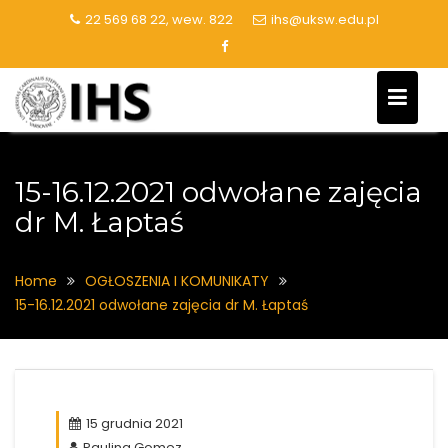
Skip
22 569 68 22, wew. 822
ihs@uksw.edu.pl
to
content
15-16.12.2021 odwołane zajęcia
dr M. Łaptaś
Home
OGŁOSZENIA I KOMUNIKATY
15-16.12.2021 odwołane zajęcia dr M. Łaptaś
15 grudnia 2021
Paulina Gomez