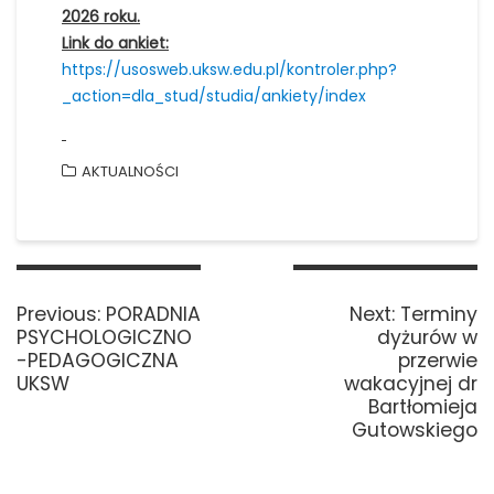
2026 roku.
Link do ankiet:
https://usosweb.uksw.edu.pl/kontroler.php?
_action=dla_stud/studia/ankiety/index
AKTUALNOŚCI
Nawigacja
wpisu
Previous
Next
Previous:
PORADNIA
Next:
Terminy
post:
post:
PSYCHOLOGICZNO
dyżurów w
-PEDAGOGICZNA
przerwie
UKSW
wakacyjnej dr
Bartłomieja
Gutowskiego