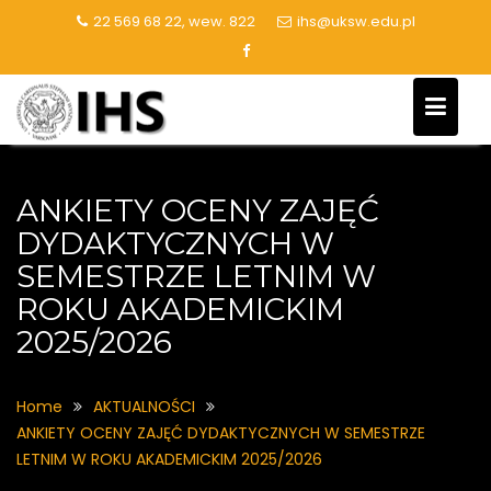
Skip
22 569 68 22, wew. 822
ihs@uksw.edu.pl
to
content
ANKIETY OCENY ZAJĘĆ
DYDAKTYCZNYCH W
SEMESTRZE LETNIM W
ROKU AKADEMICKIM
2025/2026
Home
AKTUALNOŚCI
ANKIETY OCENY ZAJĘĆ DYDAKTYCZNYCH W SEMESTRZE
LETNIM W ROKU AKADEMICKIM 2025/2026