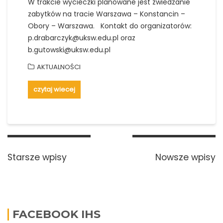
W trakcie wycieczki planowane jest zwiedzanie
zabytków na tracie Warszawa – Konstancin –
Obory – Warszawa. Kontakt do organizatorów:
p.drabarczyk@uksw.edu.pl oraz
b.gutowski@uksw.edu.pl
AKTUALNOŚCI
czytaj wiecej
Nawigacja
po
Starsze wpisy
Nowsze wpisy
wpisach
FACEBOOK IHS