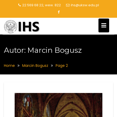
Skip
22 569 68 22, wew. 822
ihs@uksw.edu.pl
to
content
Autor:
Marcin Bogusz
Home
Marcin Bogusz
Page 2