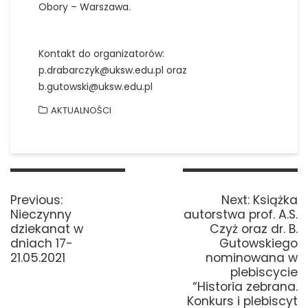
Obory – Warszawa.
Kontakt do organizatorów:
p.drabarczyk@uksw.edu.pl oraz
b.gutowski@uksw.edu.pl
AKTUALNOŚCI
Nawigacja
wpisu
Previous
Next
Previous:
Next:
Książka
post:
post:
Nieczynny
autorstwa prof. A.S.
dziekanat w
Czyż oraz dr. B.
dniach 17-
Gutowskiego
21.05.2021
nominowana w
plebiscycie
“Historia zebrana.
Konkurs i plebiscyt