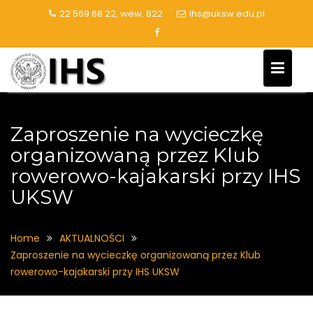
Skip
22 569 68 22, wew. 822
ihs@uksw.edu.pl
to
content
Zaproszenie na wycieczkę
organizowaną przez Klub
rowerowo-kajakarski przy IHS
UKSW
Home
AKTUALNOŚCI
Zaproszenie na wycieczkę organizowaną przez Klub
rowerowo-kajakarski przy IHS UKSW