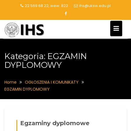
Skip
22 569 68 22, wew. 822
ihs@uksw.edu.pl
to
content
Kategoria:
EGZAMIN
DYPLOMOWY
Home
OGŁOSZENIA I KOMUNIKATY
EGZAMIN DYPLOMOWY
Egzaminy dyplomowe