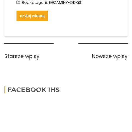
,
Bez kategorii
EGZAMINY-ODKiŚ
czytaj wiecej
Nawigacja
po
Starsze wpisy
Nowsze wpisy
wpisach
FACEBOOK IHS