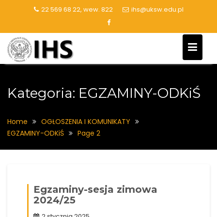
Skip
22 569 68 22, wew. 822
ihs@uksw.edu.pl
to
content
Kategoria:
EGZAMINY-ODKiŚ
Home
OGŁOSZENIA I KOMUNIKATY
EGZAMINY-ODKiŚ
Page 2
Egzaminy-sesja zimowa
2024/25
2 stycznia 2025