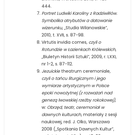
444.
Portret Ludwiki Karoliny z Radziwiłłów.
Symbolika atrybutów a datowanie
wizerunku
, „Studia Wilanowskie”,
2010, t. XVII, s. 87-98.
Virtutis invidia comes,
czyli o
Rotundzie w Łazienkach Królewskich
,
„Biuletyn Historii Sztuki”, 2009, r. LXXI,
nr 1-2, s. 87-112.
Jezuickie
theatrum ceremoniale
,
czyli o tańcu liturgicznym i jego
wymiarze artystycznym w Polsce
epoki nowożytnej (z rozważań nad
genezą lwowskiej rzeźby rokokowej)
,
w:
Obrzęd, teatr, ceremoniał w
dawnych kulturach
, materiały z sesji
naukowej, red. J. Olko, Warszawa
2008 („Spotkania Dawnych Kultur”,