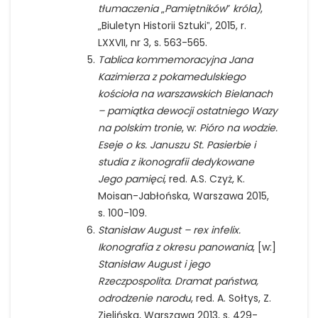
tłumaczenia
„
Pamiętników
”
króla)
,
„Biuletyn Historii Sztukiˮ, 2015, r.
LXXVII, nr 3, s. 563-565.
Tablica kommemoracyjna Jana
Kazimierza z pokamedulskiego
kościoła na warszawskich Bielanach
– pamiątka dewocji ostatniego Wazy
na polskim tronie
, w:
Pióro na wodzie.
Eseje o ks. Januszu St. Pasierbie i
studia z ikonografii dedykowane
Jego pamięci
, red. A.S. Czyż, K.
Moisan-Jabłońska, Warszawa 2015,
s. 100-109.
Stanisław August – rex infelix.
Ikonografia z okresu panowania
, [w:]
Stanisław August i jego
Rzeczpospolita. Dramat państwa,
odrodzenie narodu
, red. A. Sołtys, Z.
Zielińska, Warszawa 2013, s. 429-