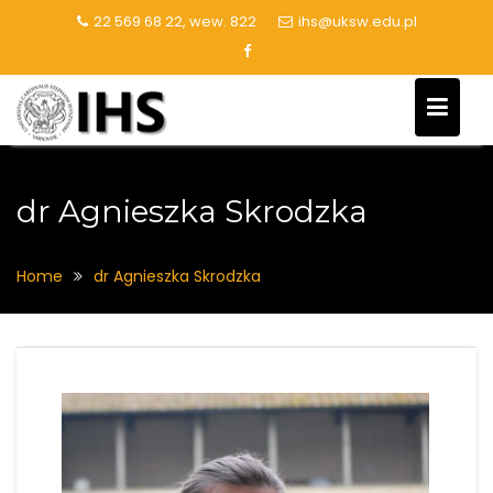
Skip
22 569 68 22, wew. 822
ihs@uksw.edu.pl
to
content
dr Agnieszka Skrodzka
Home
dr Agnieszka Skrodzka