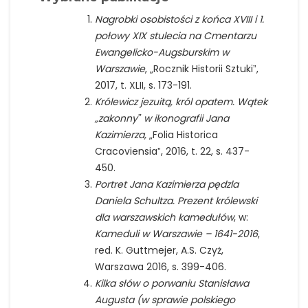
Nagrobki osobistości z końca XVIII i 1.
połowy XIX stulecia na Cmentarzu
Ewangelicko-Augsburskim w
Warszawie
, „Rocznik Historii Sztukiˮ,
2017, t. XLII, s. 173-191.
Królewicz jezuitą, król opatem. Wątek
„zakonnyˮ w ikonografii Jana
Kazimierza,
„Folia Historica
Cracoviensiaˮ, 2016, t. 22, s. 437-
450.
Portret Jana Kazimierza pędzla
Daniela Schultza. Prezent królewski
dla warszawskich kamedułów
, w:
Kameduli w Warszawie – 1641-2016
,
red. K. Guttmejer, A.S. Czyż,
Warszawa 2016, s. 399-406.
Kilka słów o porwaniu Stanisława
Augusta (w sprawie polskiego