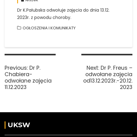
Dr K.Pałubska odwołuje zajęcia do dnia 13.12.
2023r. z powodu choroby.
OGŁOSZENIA I KOMUNIKATY
Nawigacja
wpisu
Previous
Next
Previous:
Dr P.
Next:
Dr P. Freus –
post:
post:
Chabiera-
odwołane zajęcia
odwołane zajęcia
od13.12.2023r.-20.12.
11.12.2023
2023
UKSW