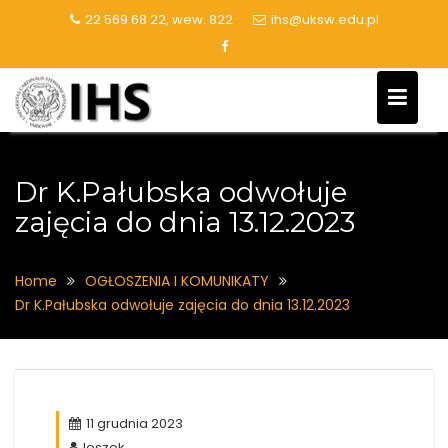
Skip
22 569 68 22, wew. 822
ihs@uksw.edu.pl
to
content
Dr K.Pałubska odwołuje
zajęcia do dnia 13.12.2023
Home
OGŁOSZENIA I KOMUNIKATY
Dr K.Pałubska odwołuje zajęcia do dnia 13.12.2023
11 grudnia 2023
leszek