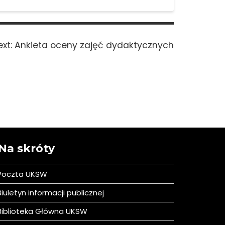
Next
xt:
Ankieta oceny zajęć dydaktycznych
post:
Na skróty
Poczta UKSW
iuletyn informacji publicznej
iblioteka Główna UKSW