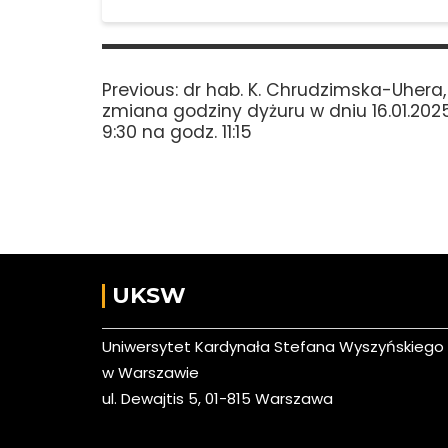
Nawigacja
wpisu
Previous
Previous:
dr hab. K. Chrudzimska-Uhera, 
post:
zmiana godziny dyżuru w dniu 16.01.202
9:30 na godz. 11:15
UKSW
Uniwersytet Kardynała Stefana Wyszyńskiego
w Warszawie
ul. Dewajtis 5, 01-815 Warszawa