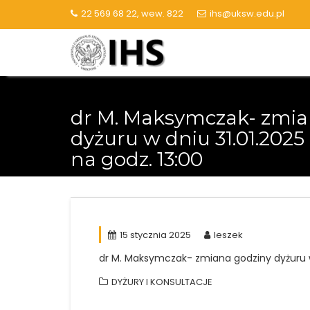
Skip
22 569 68 22, wew. 822
ihs@uksw.edu.pl
to
content
dr M. Maksymczak- zmia
dyżuru w dniu 31.01.2025 
na godz. 13:00
15 stycznia 2025
leszek
dr M. Maksymczak- zmiana godziny dyżuru w d
DYŻURY I KONSULTACJE