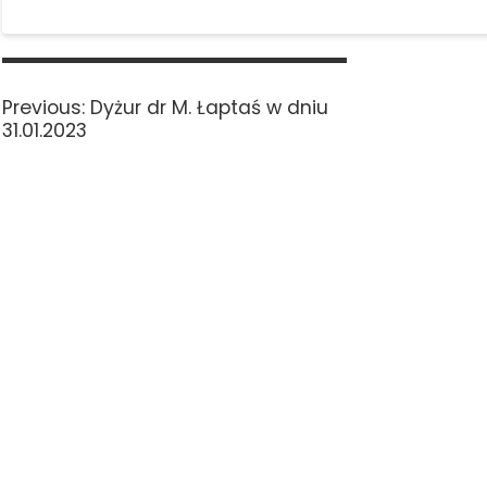
Nawigacja
wpisu
Previous
Previous:
Dyżur dr M. Łaptaś w dniu
post:
31.01.2023