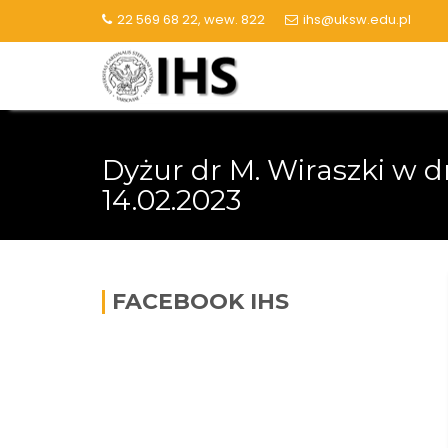
Skip
22 569 68 22, wew. 822
ihs@uksw.edu.pl
to
content
Dyżur dr M. Wiraszki w dn
14.02.2023
FACEBOOK IHS