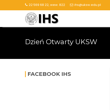
Skip
22 569 68 22, wew. 822
ihs@uksw.edu.pl
to
content
Dzień Otwarty UKSW
FACEBOOK IHS