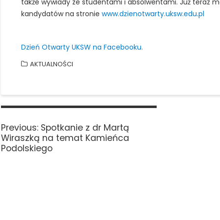
także wywiady ze studentami i absolwentami. Już teraz m
kandydatów na stronie
www.dzienotwarty.uksw.edu.pl
Dzień Otwarty UKSW na Facebooku.
AKTUALNOŚCI
Nawigacja
wpisu
Previous
Previous:
Spotkanie z dr Martą
post:
Wiraszką na temat Kamieńca
Podolskiego