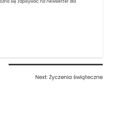
ożna się zapisywać na newsletter dla
Next
Next:
Życzenia świąteczne
post: