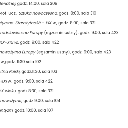
erialnej,
godz. 14:00, sala 309
rof. ucz
.
,
Sztuka nowoczesna,
godz. 8:00, sala 310
tyczne. Starożytność – XIX w.
, godz. 8:00, sala 321
średniowieczna Europy
(egzamin ustny), godz. 9:00, sala 423
 XX-XXI w
., godz. 9:00, sala 422
 nowożytna Europy
(egzamin ustny), godz. 9:00, sala 423
w.,
godz. 11:30 sala 102
tna Polski
,
godz.11:30, sala 103
-XXI
w., godz. 9:00, sala 422
XX wieku.
godz.8:30, sala 321
 nowożytn
a, godz 9:00, sala 104
antyzm
, godz. 10:00, sala 107