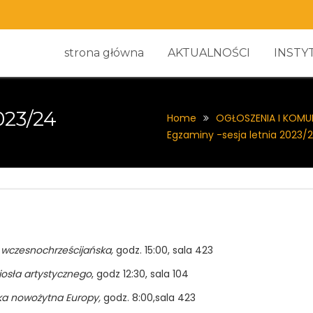
strona główna
AKTUALNOŚCI
INSTY
023/24
Home
OGŁOSZENIA I KOMU
Egzaminy -sesja letnia 2023/
i wczesnochrześcijańska,
godz. 15:00, sala 423
iosła artystycznego
, godz 12:30, sala 104
ka nowożytna Europy,
godz. 8:00,sala 423