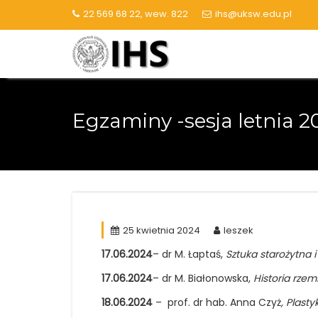
Skip
22 569 68 22, wew. 822
ihs@uksw.edu.pl
to
content
Egzaminy -sesja letnia 2
25 kwietnia 2024
leszek
17.06.2024
– dr M. Łaptaś,
Sztuka starożytna 
17.06.2024
– dr M. Białonowska,
Historia rzem
18.06.2024
– prof. dr hab. Anna Czyż
,
Plasty