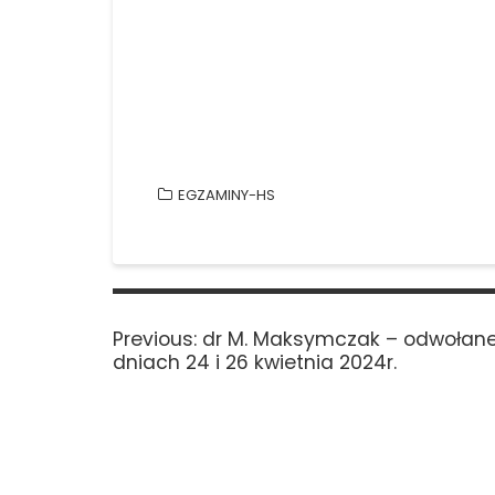
EGZAMINY-HS
Nawigacja
wpisu
Previous
Previous:
dr M. Maksymczak – odwołane
post:
dniach 24 i 26 kwietnia 2024r.