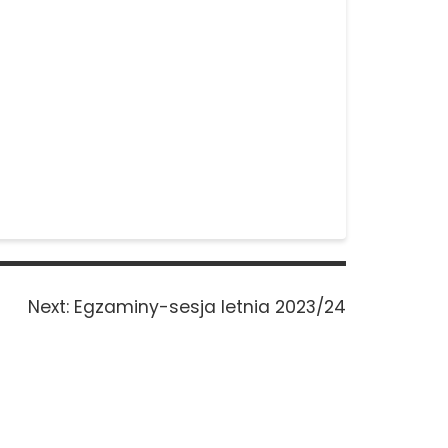
Next
Next:
Egzaminy-sesja letnia 2023/24
post: