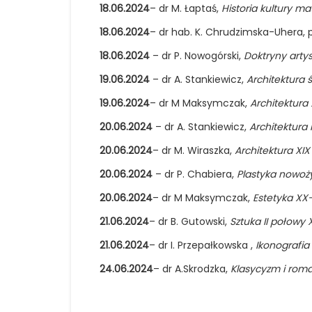
18.06.2024
– dr M. Łaptaś,
Historia kultury mat
18.06.2024
– dr hab. K. Chrudzimska-Uhera, p
18.06.2024
– dr P. Nowogórski,
Doktryny artys
19.06.2024
– dr A. Stankiewicz,
Architektura 
19.06.2024
– dr M Maksymczak,
Architektura
20.06.2024
– dr A. Stankiewicz,
Architektura
20.06.2024
– dr M. Wiraszka,
Architektura XIX 
20.06.2024
– dr P. Chabiera,
Plastyka nowoży
20.06.2024
– dr M Maksymczak,
Estetyka XX
21.06.2024
– dr B. Gutowski,
Sztuka II połowy 
21.06.2024
– dr I. Przepałkowska ,
Ikonografia
24.06.2024
– dr A.Skrodzka,
Klasycyzm i rom