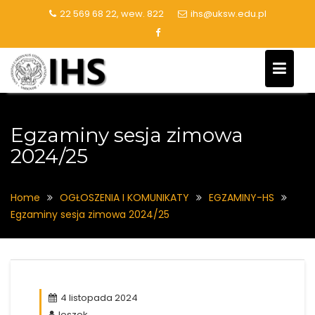
Skip
22 569 68 22, wew. 822
ihs@uksw.edu.pl
to
content
Egzaminy sesja zimowa
2024/25
Home
OGŁOSZENIA I KOMUNIKATY
EGZAMINY-HS
Egzaminy sesja zimowa 2024/25
4 listopada 2024
leszek