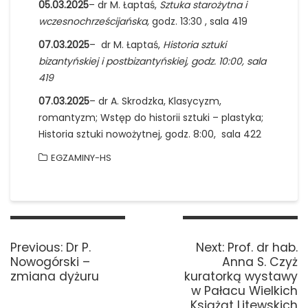
05.03.2025
– dr M. Łaptaś,
Sztuka starożytna i
wczesnochrześcijańska,
godz. 13:30 , sala 419
07.03.2025
– dr M. Łaptaś,
Historia sztuki
bizantyńskiej i postbizantyńskiej, godz. 10:00, sala
419
07.03.2025
– dr A. Skrodzka, Klasycyzm,
romantyzm; Wstęp do historii sztuki – plastyka;
Historia sztuki nowożytnej, godz. 8:00, sala 422
EGZAMINY-HS
Nawigacja
wpisu
Previous
Next
Previous:
Dr P.
Next:
Prof. dr hab.
post:
post:
Nowogórski –
Anna S. Czyż
zmiana dyżuru
kuratorką wystawy
w Pałacu Wielkich
Książąt Litewskich