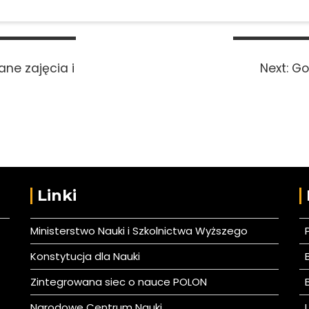
Ne
ne zajęcia i
Next:
Go
pos
Linki
Ministerstwo Nauki i Szkolnictwa Wyższego
Konstytucja dla Nauki
B
Zintegrowana siec o nauce POLON
B
Narodowe Centrum Nauki
L