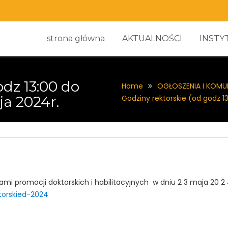
strona główna
AKTUALNOŚCI
INSTY
odz 13:00 do
Home
OGŁOSZENIA I KOMU
ja 2024r.
Godziny rektorskie (od godz 1
i promocji doktorskich i habilitacyjnych w dniu 2 3 maja 20 2 4 
torskied-2024