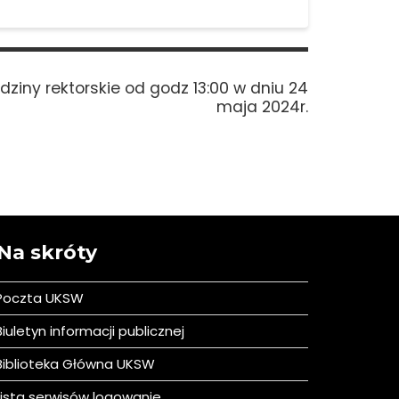
xt
dziny rektorskie od godz 13:00 w dniu 24
t:
maja 2024r.
Na skróty
Poczta UKSW
iuletyn informacji publicznej
iblioteka Główna UKSW
ista serwisów logowanie