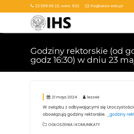
Skip
22 569 68 22, wew. 822
ihs@uksw.edu.pl
to
content
Godziny rektorskie (od g
godz 16:30) w dniu 23 ma
21 maja 2024
leszek
W związku z odbywającymi się Uroczystościam
obowiązują godziny rektorskie.
_godziny rek
OGŁOSZENIA I KOMUNIKATY