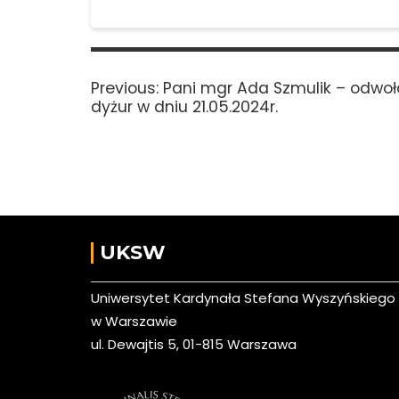
Nawigacja
wpisu
Previous
Previous:
Pani mgr Ada Szmulik – odwoła
post:
dyżur w dniu 21.05.2024r.
UKSW
Uniwersytet Kardynała Stefana Wyszyńskiego
w Warszawie
ul. Dewajtis 5, 01-815 Warszawa