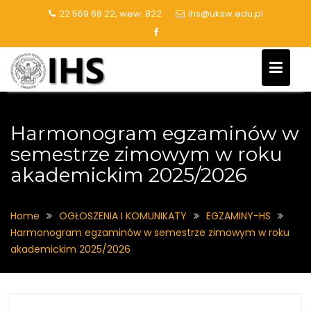
Skip
22 569 68 22, wew. 822
ihs@uksw.edu.pl
to
content
Harmonogram egzaminów w
semestrze zimowym w roku
akademickim 2025/2026
Home
OGŁOSZENIA I KOMUNIKATY
EGZAMINY-HS
Harmonogram egzaminów w semestrze zimowym w roku
akademickim 2025/2026