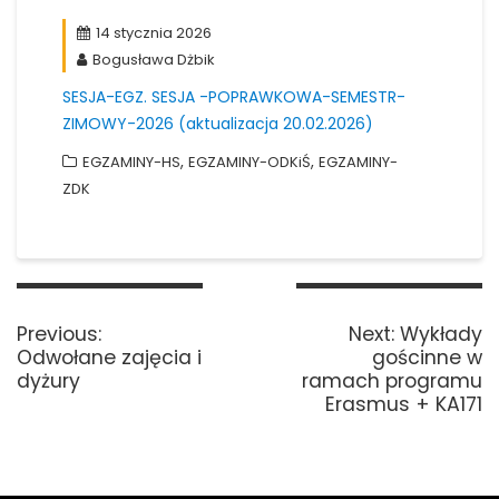
14 stycznia 2026
Bogusława Dżbik
SESJA-EGZ. SESJA -POPRAWKOWA-SEMESTR-
ZIMOWY-2026 (aktualizacja 20.02.2026)
,
,
EGZAMINY-HS
EGZAMINY-ODKiŚ
EGZAMINY-
ZDK
Nawigacja
wpisu
Previous
Next
Previous:
Next:
Wykłady
post:
post:
Odwołane zajęcia i
gościnne w
dyżury
ramach programu
Erasmus + KA171