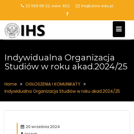
Skip
22 569 68 22, wew. 822
ihs@uksw.edu.pl
to
content
Indywidualna Organizacja
Studiów w roku akad.2024/25
Home
OGŁOSZENIA I KOMUNIKATY
Indywidualna Organizacja Studiów w roku akad.2024/25
20 września 2024
leszek