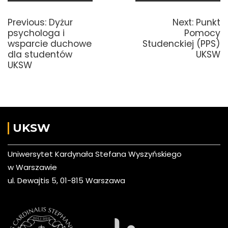
Nawigacja
wpisu
Previous
Next
Previous:
Dyżur
Next:
Punkt
post:
post:
psychologa i
Pomocy
wsparcie duchowe
Studenckiej (PPS)
dla studentów
UKSW
UKSW
UKSW
Uniwersytet Kardynała Stefana Wyszyńskiego
w Warszawie
ul. Dewajtis 5, 01-815 Warszawa