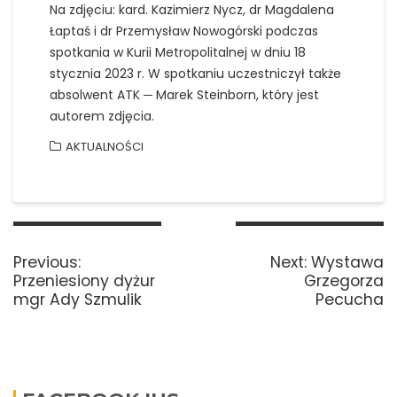
Na zdjęciu: kard. Kazimierz Nycz, dr Magdalena
Łaptaś i dr Przemysław Nowogórski podczas
spotkania w Kurii Metropolitalnej w dniu 18
stycznia 2023 r. W spotkaniu uczestniczył także
absolwent ATK ─ Marek Steinborn, który jest
autorem zdjęcia.
AKTUALNOŚCI
Nawigacja
wpisu
Previous
Next
Previous:
Next:
Wystawa
post:
post:
Przeniesiony dyżur
Grzegorza
mgr Ady Szmulik
Pecucha