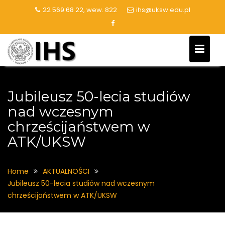
Skip
22 569 68 22, wew. 822
ihs@uksw.edu.pl
to
content
Jubileusz 50-lecia studiów
nad wczesnym
chrześcijaństwem w
ATK/UKSW
Home
AKTUALNOŚCI
Jubileusz 50-lecia studiów nad wczesnym
chrześcijaństwem w ATK/UKSW