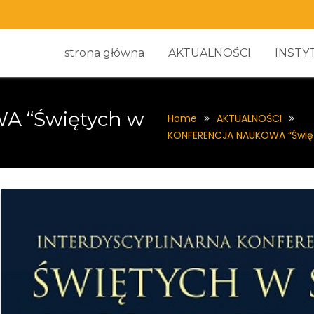
strona główna
AKTUALNOŚCI
INSTY
 “Świętych w
Home
AKTUALNOŚCI
KONFERENCJA NAUKOWA “Święt