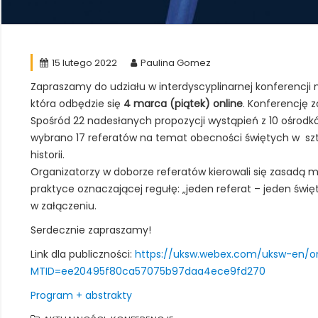
15 lutego 2022
Paulina Gomez
Zapraszamy do udziału w interdyscyplinarnej konferencji
która odbędzie się
4 marca (piątek) online
. Konferencję z
Spośród 22 nadesłanych propozycji wystąpień z 10 ośrod
wybrano 17 referatów na temat obecności świętych w szt
historii.
Organizatorzy w doborze referatów kierowali się zasadą 
praktyce oznaczającej regułę: „jeden referat – jeden świę
w załączeniu.
Serdecznie zapraszamy!
Link dla publiczności:
https://uksw.webex.com/uksw-en/o
MTID=ee20495f80ca57075b97daa4ece9fd270
Program + abstrakty