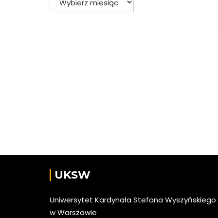
UKSW
Uniwersytet Kardynała Stefana Wyszyńskiego
w Warszawie