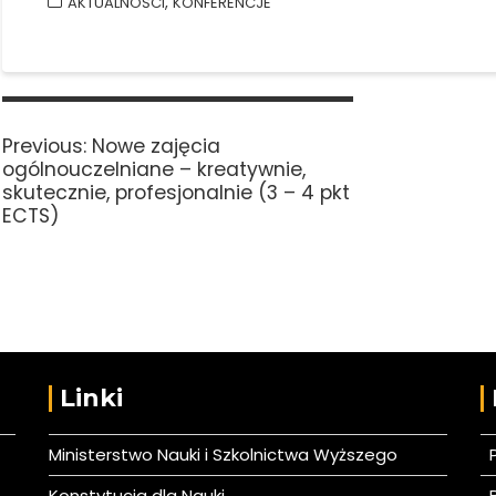
,
AKTUALNOŚCI
KONFERENCJE
Nawigacja
wpisu
Previous
Previous:
Nowe zajęcia
post:
ogólnouczelniane – kreatywnie,
skutecznie, profesjonalnie (3 – 4 pkt
ECTS)
Linki
Ministerstwo Nauki i Szkolnictwa Wyższego
Konstytucja dla Nauki
B