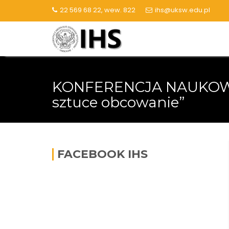
Skip
22 569 68 22, wew. 822
ihs@uksw.edu.pl
to
content
KONFERENCJA NAUKOWA
sztuce obcowanie”
FACEBOOK IHS