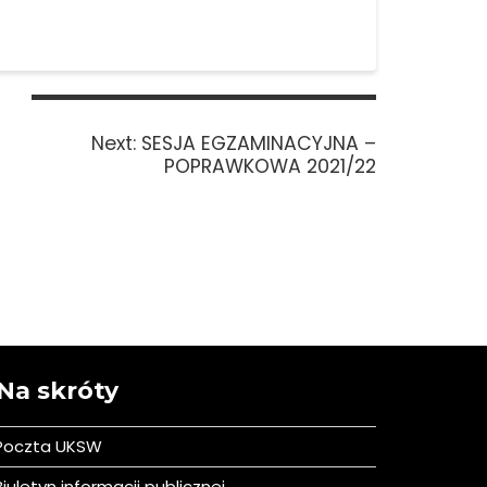
Next
Next:
SESJA EGZAMINACYJNA –
post:
POPRAWKOWA 2021/22
Na skróty
Poczta UKSW
iuletyn informacji publicznej