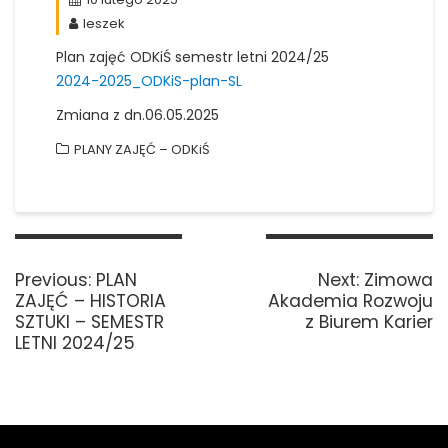
leszek
Plan zajęć ODKiŚ semestr letni 2024/25
2024-2025_ODKiS-plan-SL
Zmiana z dn.06.05.2025
PLANY ZAJĘĆ – ODKiŚ
Nawigacja
wpisu
Previous
Next
Previous:
PLAN
Next:
Zimowa
post:
post:
ZAJĘĆ – HISTORIA
Akademia Rozwoju
SZTUKI – SEMESTR
z Biurem Karier
LETNI 2024/25