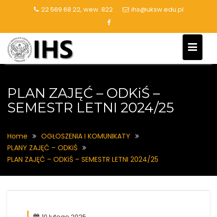
Skip
22 569 68 22, wew. 822
ihs@uksw.edu.pl
to
content
PLAN ZAJĘĆ – ODKiŚ –
SEMESTR LETNI 2024/25
Home
OGŁOSZENIA I KOMUNIKATY
PLANY ZAJĘĆ – ODKiŚ
PLAN ZAJĘĆ – ODKiŚ – SEMESTR LETNI 2024/25
10 lutego 2025