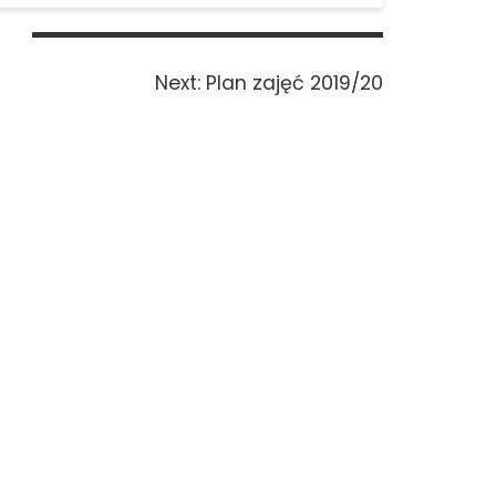
Next
Next:
Plan zajęć 2019/20
post: