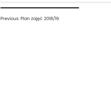
Nawigacja
wpisu
Previous
Previous:
Plan zajęć 2018/19
post: