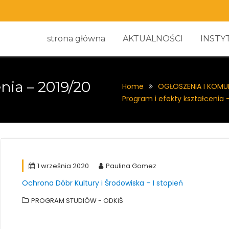
strona główna
AKTUALNOŚCI
INSTY
nia – 2019/20
Home
OGŁOSZENIA I KOMU
Program i efekty kształcenia 
1 września 2020
Paulina Gomez
Ochrona Dóbr Kultury i Środowiska – I stopień
PROGRAM STUDIÓW - ODKiŚ