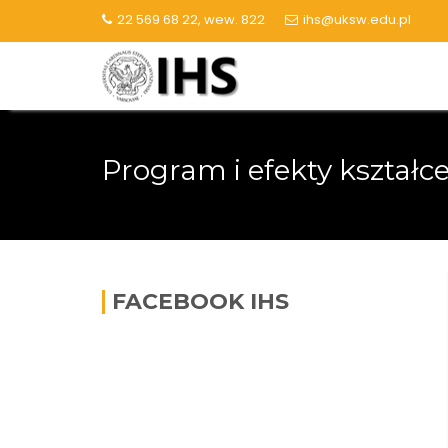
Skip
22 569 68 22, wew. 822
ihs@uksw.edu.pl
to
content
Program i efekty kształce
FACEBOOK IHS