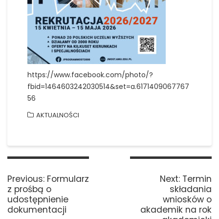
https://www.facebook.com/photo/?
fbid=1464603242030514&set=a.6171409067767
56
AKTUALNOŚCI
Nawigacja
wpisu
Previous
Next
Previous:
Formularz
Next:
Termin
post:
post:
z prośbą o
składania
udostępnienie
wniosków o
dokumentacji
akademik na rok