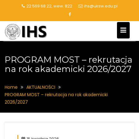
Skip
22 569 68 22, wew. 822
ihs@uksw.edu.pl
to
content
PROGRAM MOST – rekrutacja
na rok akademicki 2026/2027
Home
AKTUALNOŚCI
PROGRAM MOST – rekrutacja na rok akademicki
2026/2027
15 kwietnia 2026