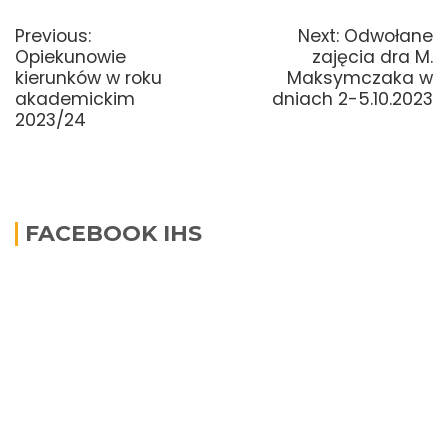
Nawigacja
wpisu
Previous
Next
Previous:
Next:
Odwołane
post:
post:
Opiekunowie
zajęcia dra M.
kierunków w roku
Maksymczaka w
akademickim
dniach 2-5.10.2023
2023/24
FACEBOOK IHS