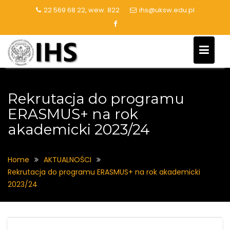
Skip
22 569 68 22, wew. 822
ihs@uksw.edu.pl
to
content
Rekrutacja do programu
ERASMUS+ na rok
akademicki 2023/24
Home
AKTUALNOŚCI
Rekrutacja do programu ERASMUS+ na rok akademicki
2023/24