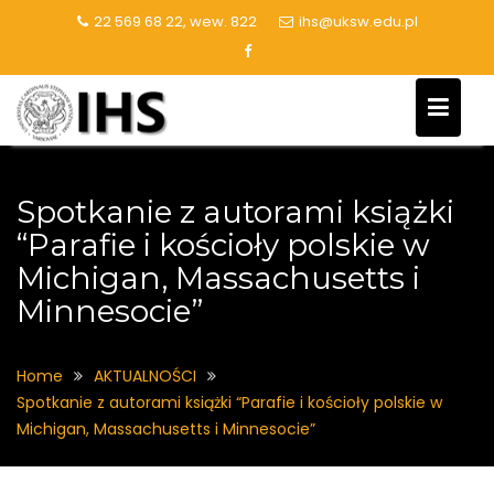
Skip
22 569 68 22, wew. 822
ihs@uksw.edu.pl
to
content
Spotkanie z autorami książki
“Parafie i kościoły polskie w
Michigan, Massachusetts i
Minnesocie”
Home
AKTUALNOŚCI
Spotkanie z autorami książki “Parafie i kościoły polskie w
Michigan, Massachusetts i Minnesocie”