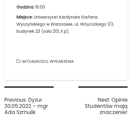
Godzina:
15:00
Miejsce:
Uniwersytet Kardynała Stefana
Wyszyńskiego w Warszawie, ul. Wóycickiego 1/3,
budynek 23 (sala 201, II p).
,
AKTUALNOŚCI
WYDARZENIA
Nawigacja
wpisu
Previous
Next
Previous:
Dyżur
Next:
Opinie
post:
post:
30.05.2022 – mgr
Studentów mają
Ada Szmulik
znaczenie!