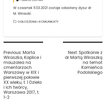
W czwartek 11.03.2021 zostaje odwołany dyżur dr
M. Wiraszki.
OGŁOSZENIA I KOMUNIKATY
Nawigacja
wpisu
Previous
Next
Previous:
Marta
Next:
Spotkanie z
post:
post:
Wiraszka, Kaplice i
dr Martą Wiraszką
mauzolea na
na temat
cmentarzach
Kamieńca
Warszawy w XIX i
Podolskiego
pierwszej połowie
XX wieku, t. 1 Dzieła
i ich twórcy,
Warszawa 2017, t.
1-2