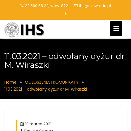
Skip
22 569 68 22, wew. 822
ihs@uksw.edu.pl
to
content
11.03.2021 – odwołany dyżur dr
M. Wiraszki
Home
OGŁOSZENIA I KOMUNIKATY
11.03.2021 – odwołany dyżur dr M. Wiraszki
10 marca 2021
Paulina Gomez