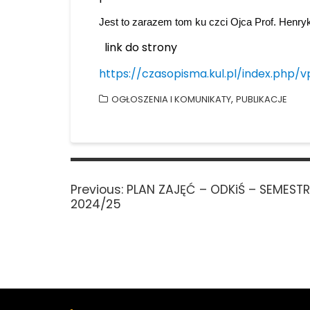
Jest to zarazem tom ku czci Ojca Prof. Henry
link do strony
https://czasopisma.kul.pl/index.php/
,
OGŁOSZENIA I KOMUNIKATY
PUBLIKACJE
Nawigacja
wpisu
Previous
Previous:
PLAN ZAJĘĆ – ODKiŚ – SEMEST
post:
2024/25