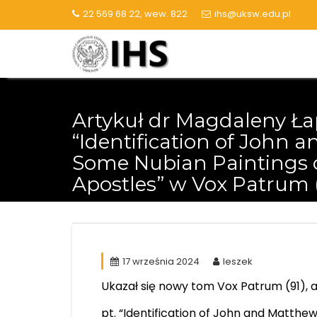
Skip
22 569 68 22, wew. 822
ihs@uksw.edu.pl
to
content
Artykuł dr Magdaleny Łap
“Identification of John 
Some Nubian Paintings 
Apostles” w Vox Patrum (
17 września 2024
leszek
Ukazał się nowy tom Vox Patrum (91), 
pt. “Identification of John and Matthe