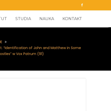
TUT
STUDIA
NAUKA
KONTAKT
JE
t. “Identification of John and Matthew in Some
ostles” w Vox Patrum (91)