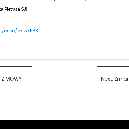
ka Pietrasa SJ!
vp/issue/view/583
Next
R ZIMOWY
Next:
Zmian
post: