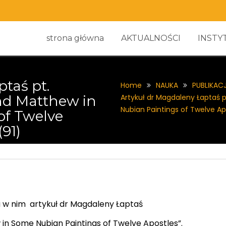
strona główna
AKTUALNOŚCI
INSTY
taś pt.
Home
NAUKA
PUBLIKAC
and Matthew in
Artykuł dr Magdaleny Łaptaś p
Nubian Paintings of Twelve Ap
of Twelve
91)
a w nim artykuł dr Magdaleny Łaptaś
w in Some Nubian Paintings of Twelve Apostles”.