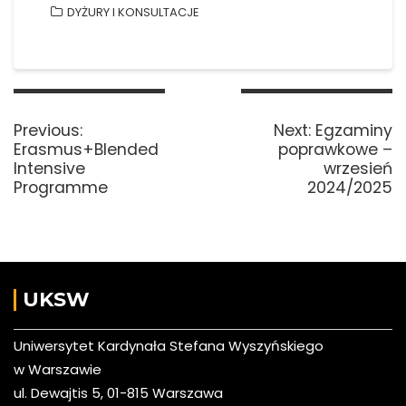
DYŻURY I KONSULTACJE
Nawigacja
wpisu
Previous
Next
Previous:
Next:
Egzaminy
post:
post:
Erasmus+Blended
poprawkowe –
Intensive
wrzesień
Programme
2024/2025
UKSW
Uniwersytet Kardynała Stefana Wyszyńskiego
w Warszawie
ul. Dewajtis 5, 01-815 Warszawa