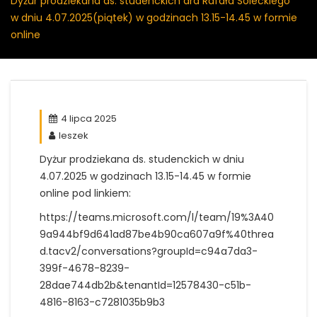
Dyżur prodziekana ds. studenckich dra Rafała Soleckiego
w dniu 4.07.2025(piątek) w godzinach 13.15-14.45 w formie
online
4 lipca 2025
leszek
Dyżur prodziekana ds. studenckich w dniu
4.07.2025 w godzinach 13.15-14.45 w formie
online pod linkiem:
https://teams.microsoft.com/l/team/19%3A40
9a944bf9d641ad87be4b90ca607a9f%40threa
d.tacv2/conversations?groupId=c94a7da3-
399f-4678-8239-
28dae744db2b&tenantId=12578430-c51b-
4816-8163-c7281035b9b3