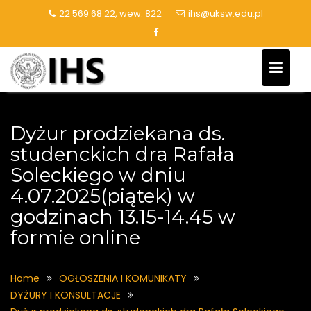
Skip
22 569 68 22, wew. 822
ihs@uksw.edu.pl
to
content
Dyżur prodziekana ds.
studenckich dra Rafała
Soleckiego w dniu
4.07.2025(piątek) w
godzinach 13.15-14.45 w
formie online
Home
OGŁOSZENIA I KOMUNIKATY
DYŻURY I KONSULTACJE