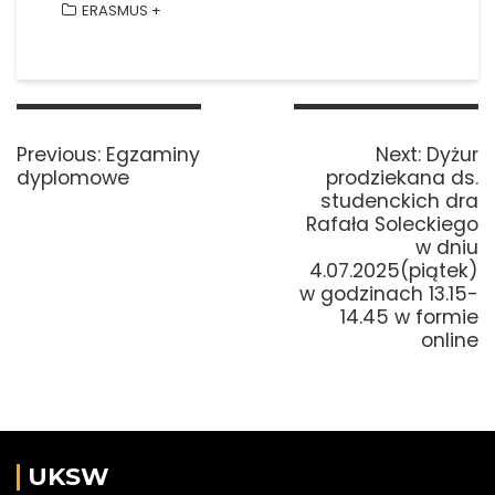
ERASMUS +
Nawigacja
wpisu
Previous
Next
Previous:
Egzaminy
Next:
Dyżur
post:
post:
dyplomowe
prodziekana ds.
studenckich dra
Rafała Soleckiego
w dniu
4.07.2025(piątek)
w godzinach 13.15-
14.45 w formie
online
UKSW