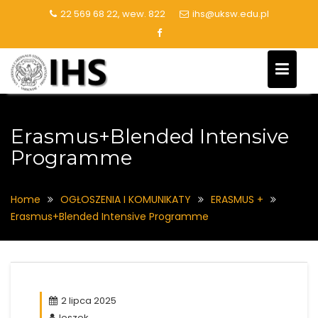
Skip
22 569 68 22, wew. 822
ihs@uksw.edu.pl
to
content
Erasmus+Blended Intensive
Programme
Home
OGŁOSZENIA I KOMUNIKATY
ERASMUS +
Erasmus+Blended Intensive Programme
2 lipca 2025
leszek