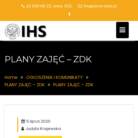
Skip
22 569 68 22, wew. 822
ihs@uksw.edu.pl
to
content
PLANY ZAJĘĆ – ZDK
Home
OGŁOSZENIA I KOMUNIKATY
PLANY ZAJĘĆ – ZDK
PLANY ZAJĘĆ – ZDK
5 lipca 2020
Judyta Krajewska