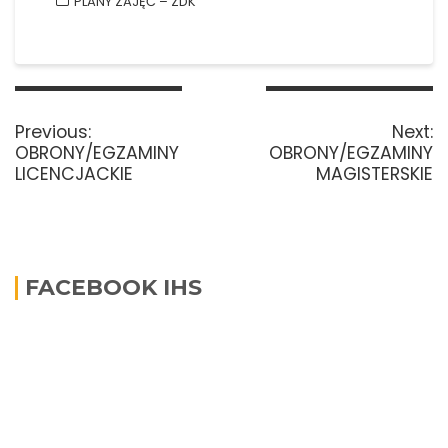
PLANY ZAJĘĆ – ZDK
Nawigacja
wpisu
Previous
N
Previous:
Next:
post:
p
OBRONY/EGZAMINY
OBRONY/EGZAMINY
LICENCJACKIE
MAGISTERSKIE
FACEBOOK IHS