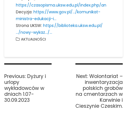
https://czasopisma.uksw.edu.pl/index.php/an
Decyzja:
https://www.gov.pl/…/komunikat-
ministra-edukacji-i…
Strona UKSW:
https://biblioteka.uksw.edu.pl/
…/nowy-wykaz…/…
AKTUALNOŚCI
Nawigacja
wpisu
Previous
Next
Previous:
Dyżury i
Next:
Wolontariat –
post:
post:
urlopy
inwentaryzacja
wykładowców w
polskich grobów
dniach 1.07-
na cmentarzach w
30.09.2023
Karwinie i
Cieszynie Czeskim.