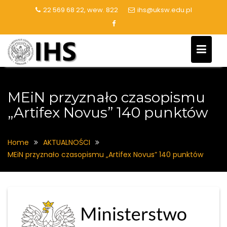
Skip
22 569 68 22, wew. 822
ihs@uksw.edu.pl
to
content
MEiN przyznało czasopismu
„Artifex Novus” 140 punktów
Home
AKTUALNOŚCI
MEiN przyznało czasopismu „Artifex Novus” 140 punktów