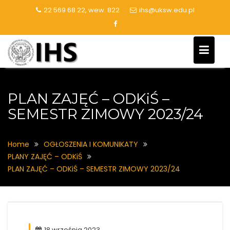
Skip
22 569 68 22, wew. 822
ihs@uksw.edu.pl
to
content
PLAN ZAJĘĆ – ODKiŚ –
SEMESTR ZIMOWY 2023/24
Home
OGŁOSZENIA I KOMUNIKATY
PLANY ZAJĘĆ – ODKiŚ
PLAN ZAJĘĆ – ODKiŚ – SEMESTR ZIMOWY 2023/24
18 września 2023