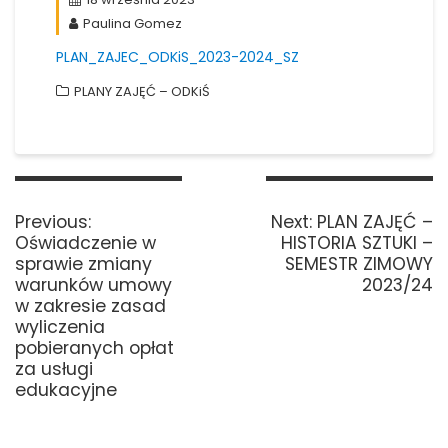
Paulina Gomez
PLAN_ZAJEC_ODKiS_2023-2024_SZ
PLANY ZAJĘĆ – ODKiŚ
Nawigacja
wpisu
Previous
Next
Previous:
Next:
PLAN ZAJĘĆ –
post:
post:
Oświadczenie w
HISTORIA SZTUKI –
sprawie zmiany
SEMESTR ZIMOWY
warunków umowy
2023/24
w zakresie zasad
wyliczenia
pobieranych opłat
za usługi
edukacyjne