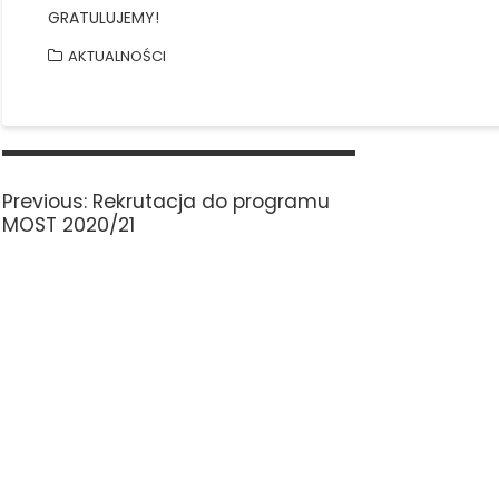
GRATULUJEMY!
AKTUALNOŚCI
Nawigacja
wpisu
Previous
Previous:
Rekrutacja do programu
post:
MOST 2020/21