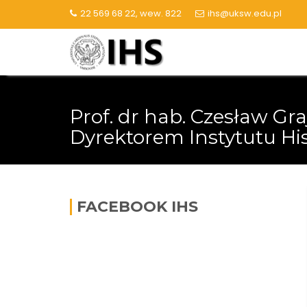
Skip
22 569 68 22, wew. 822
ihs@uksw.edu.pl
to
content
Prof. dr hab. Czesław G
Dyrektorem Instytutu Hist
FACEBOOK IHS