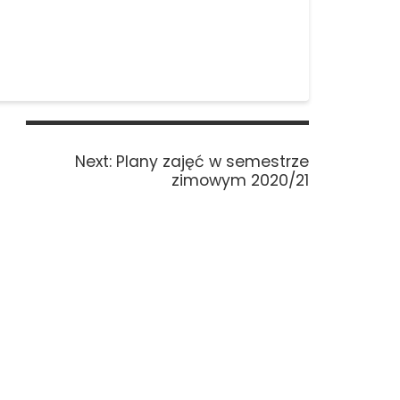
Next
Next:
Plany zajęć w semestrze
post:
zimowym 2020/21