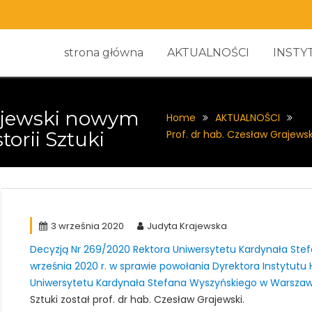
strona główna
AKTUALNOŚCI
INSTY
rajewski nowym
Home
AKTUALNOŚCI
orii Sztuki
Prof. dr hab. Czesław Grajews
3 września 2020
Judyta Krajewska
Decyzją Nr 269/2020 Rektora Uniwersytetu Kardynała Stef
września 2020 r. w sprawie powołania Dyrektora Instytutu 
Uniwersytetu Kardynała Stefana Wyszyńskiego w Warszaw
Sztuki został prof. dr hab. Czesław Grajewski.