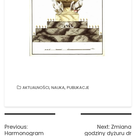
,
,
AKTUALNOŚCI
NAUKA
PUBLIKACJE
Nawigacja
wpisu
Previous
Next
Previous:
Next:
Zmiana
post:
post:
Harmonogram
godziny dyżuru dr