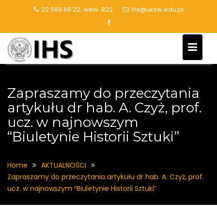
Skip
22 569 68 22, wew. 822
ihs@uksw.edu.pl
to
content
Zapraszamy do przeczytania
artykułu dr hab. A. Czyż, prof.
ucz. w najnowszym
“Biuletynie Historii Sztuki”
Home
AKTUALNOŚCI
Zapraszamy do przeczytania artykułu dr hab. A. Czyż, prof.
ucz. w najnowszym “Biuletynie Historii Sztuki”