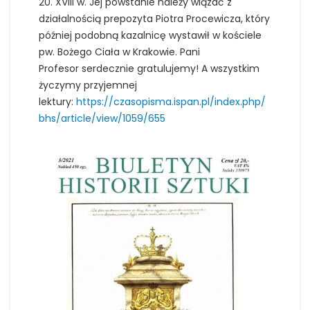
20. XVIII w. Jej powstanie należy wiązać z
działalnością prepozyta Piotra Procewicza, który
później podobną kazalnicę wystawił w kościele
pw. Bożego Ciała w Krakowie. Pani
Profesor serdecznie gratulujemy! A wszystkim
życzymy przyjemnej
lektury:
https://czasopisma.ispan.pl/index.php/
bhs/article/view/1059/655