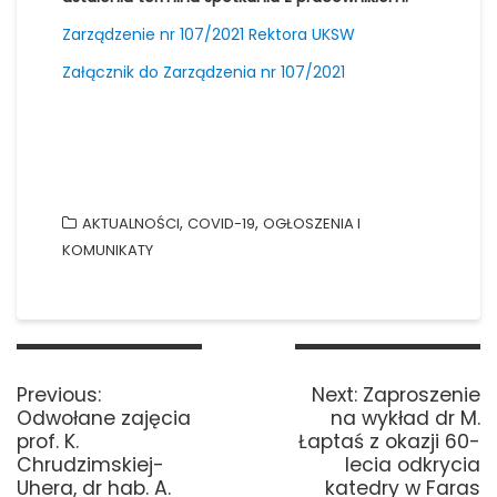
Zarządzenie nr 107/2021 Rektora UKSW
Załącznik do Zarządzenia nr 107/2021
,
,
AKTUALNOŚCI
COVID-19
OGŁOSZENIA I
KOMUNIKATY
Nawigacja
wpisu
Previous
Next
Previous:
Next:
Zaproszenie
post:
post:
Odwołane zajęcia
na wykład dr M.
prof. K.
Łaptaś z okazji 60-
Chrudzimskiej-
lecia odkrycia
Uhera, dr hab. A.
katedry w Faras