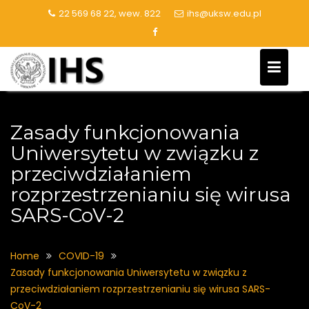
Skip
22 569 68 22, wew. 822
ihs@uksw.edu.pl
to
content
Zasady funkcjonowania
Uniwersytetu w związku z
przeciwdziałaniem
rozprzestrzenianiu się wirusa
SARS-CoV-2
Home
COVID-19
Zasady funkcjonowania Uniwersytetu w związku z
przeciwdziałaniem rozprzestrzenianiu się wirusa SARS-
CoV-2