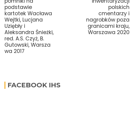
pomniki na
inwentaryzacji
podstawie
polskich
kartotek Wacława
cmentarzy i
Wejtki, Lucjana
nagrobków poza
Uziębły i
granicami kraju,
Aleksandra Śnieżki,
Warszawa 2020
red. A.S. Czyż, B.
Gutowski, Warsza
wa 2017
FACEBOOK IHS