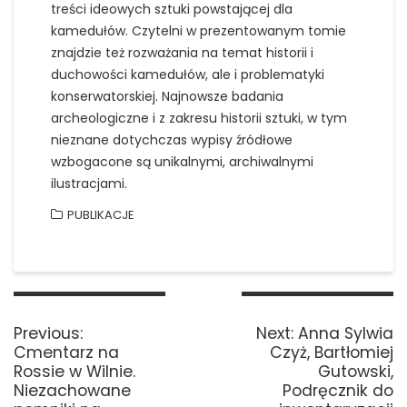
treści ideowych sztuki powstającej dla
kamedułów. Czytelni w prezentowanym tomie
znajdzie też rozważania na temat historii i
duchowości kamedułów, ale i problematyki
konserwatorskiej. Najnowsze badania
archeologiczne i z zakresu historii sztuki, w tym
nieznane dotychczas wypisy źródłowe
wzbogacone są unikalnymi, archiwalnymi
ilustracjami.
PUBLIKACJE
Nawigacja
wpisu
Previous
Next
Previous:
Next:
Anna Sylwia
post:
post:
Cmentarz na
Czyż, Bartłomiej
Rossie w Wilnie.
Gutowski,
Niezachowane
Podręcznik do