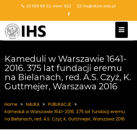
Skip
22 569 68 22, wew. 822
ihs@uksw.edu.pl
to
content
Kameduli w Warszawie 1641-
2016. 375 lat fundacji eremu
na Bielanach, red. A.S. Czyż, K.
Guttmejer, Warszawa 2016
Home
NAUKA
PUBLIKACJE
Kameduli w Warszawie 1641-2016. 375 lat fundacji eremu
na Bielanach, red. A.S. Czyż, K. Guttmejer, Warszawa 2016