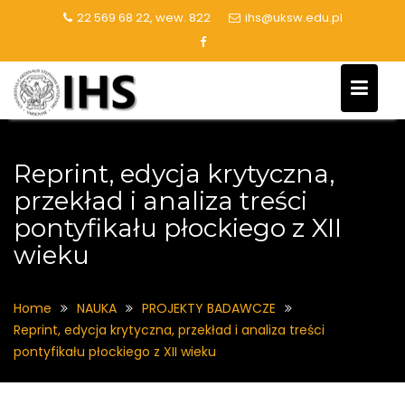
Skip
22 569 68 22, wew. 822
ihs@uksw.edu.pl
to
content
Reprint, edycja krytyczna,
przekład i analiza treści
pontyfikału płockiego z XII
wieku
Home
NAUKA
PROJEKTY BADAWCZE
Reprint, edycja krytyczna, przekład i analiza treści
pontyfikału płockiego z XII wieku