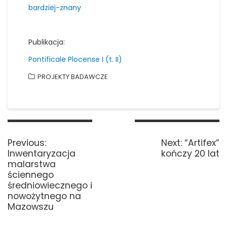
bardziej-znany
Publikacja:
Pontificale Plocense I (t. II)
PROJEKTY BADAWCZE
Nawigacja
wpisu
Previous
Next
Previous:
Next:
“Artifex”
post:
post:
Inwentaryzacja
kończy 20 lat
malarstwa
ściennego
średniowiecznego i
nowożytnego na
Mazowszu